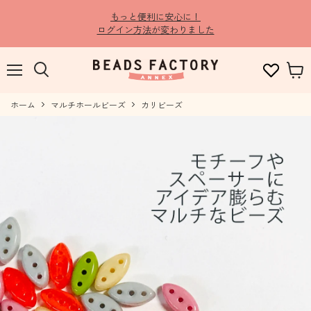
もっと便利に安心に！
ログイン方法が変わりました
メ
検
カ
ニ
索
ー
ュ
ホーム
す
マルチホールビーズ
カリビーズ
ト
ー
る
を
見
る