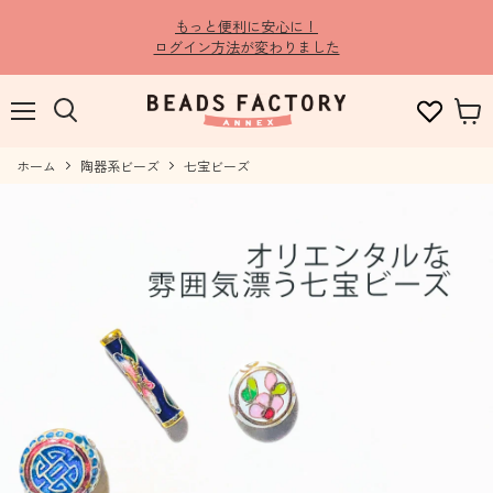
もっと便利に安心に！
ログイン方法が変わりました
メ
検
カ
ニ
索
ー
ュ
ホーム
す
陶器系ビーズ
七宝ビーズ
ト
ー
る
を
見
る