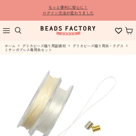
もっと便利に安心に！
ログイン方法が変わりました
メ
検
カ
ニ
索
ー
ュ
ホーム
す
デリカビーズ織り用副資材
デリカビーズ織り用糸・テグス
ト
ー
ミサンガブレス専用糸セット
る
を
見
る