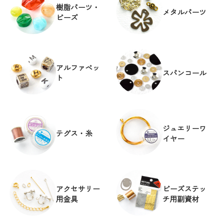
樹脂パーツ・
メタルパーツ
ビーズ
アルファベッ
スパンコール
ト
ジュエリーワ
テグス・糸
イヤー
アクセサリー
ビーズステッ
用金具
チ用副資材