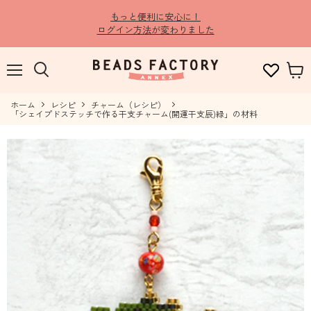
もっと便利に安心に！
ログイン方法が変わりました
メ
検
カ
ニ
索
ー
ュ
ホーム
す
レシピ
チャーム（レシピ）
ト
ー
「シェイプドステッチで作る干支チャーム(開運干支辰)緑」の材料
る
を
見
る